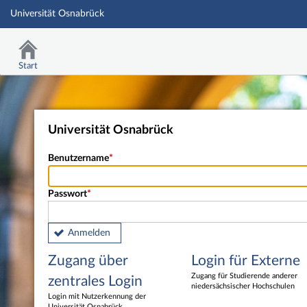
Universität Osnabrück
Start
Universität Osnabrück
Benutzername
Passwort
Anmelden
Zugang über
Login für Externe
Zugang für Studierende anderer
zentrales Login
niedersächsischer Hochschulen
Login mit Nutzerkennung der
Universität Osnabrück